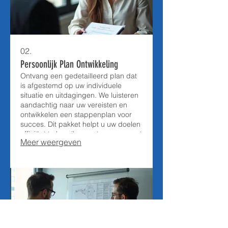
02.
Persoonlijk Plan Ontwikkeling
Ontvang een gedetailleerd plan dat
is afgestemd op uw individuele
situatie en uitdagingen. We luisteren
aandachtig naar uw vereisten en
ontwikkelen een stappenplan voor
succes. Dit pakket helpt u uw doelen
efficiënt te bereiken met een op maat
Meer weergeven
gemaakte aanpak.