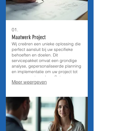
01.
Maatwerk Project
Wij creëren een unieke oplossing die
perfect aansluit bij uw specifieke
behoeften en doelen. Dit
servicepakket omvat een grondige
analyse, gepersonaliseerde planning
en implementatie om uw project tot
een succes te maken. Ontvang een
Meer weergeven
oplossing die speciaal voor uw
situatie is ontworpen.